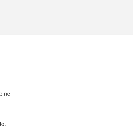
eine
do.