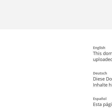
English
This dom
uploaded
Deutsch
Diese Do
Inhalte h
Español
Esta pág